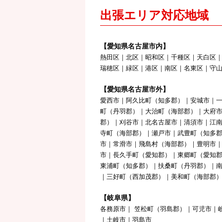
出張エリア対応地域
【愛知県名古屋市内】
熱田区｜北区｜昭和区｜千種区｜天白区
瑞穂区｜緑区｜港区｜南区｜名東区｜守
【愛知県名古屋市外】
愛西市｜阿久比町（知多郡）｜安城市｜
町（丹羽郡）｜大治町（海部郡）｜大府
郡）｜刈谷市｜北名古屋市｜清須市｜江
寺町（海部郡）｜瀬戸市｜武豊町（知多郡
市｜常滑市｜飛島村（海部郡）｜豊明市
市｜長久手町（愛知郡）｜東郷町（愛知
東浦町（知多郡）｜扶桑町（丹羽郡）｜
｜三好町（西加茂郡）｜美和町（海部郡
【岐阜県】
各務原市｜ 笠松町（羽島郡）｜可児市｜
｜土岐市｜羽島市