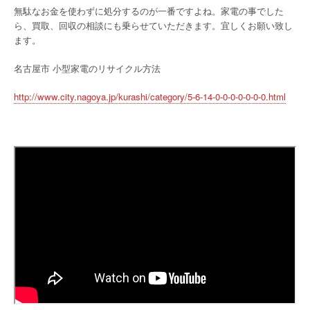
無駄なお金を使わずに処分するのが一番ですよね。家電の事でした
ら、買取、回収の相談にも乗らせていただきます。宜しくお願い致し
ます。
名古屋市 小型家電のリサイクル方法
http://www.city.nagoya.jp/kurashi/category/5-6-14-0-0-0-0-0-0-0.html