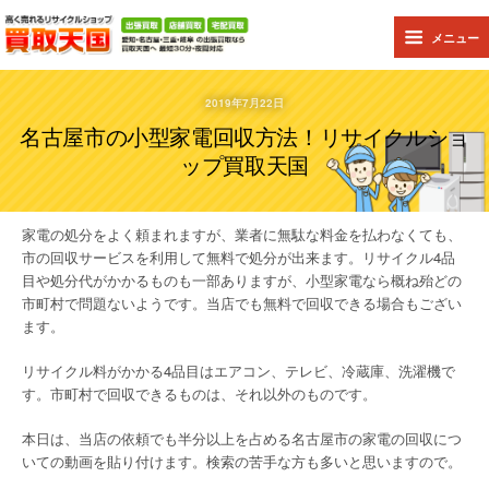
メニュー
2019年7月22日
名古屋市の小型家電回収方法！リサイクルショ
ップ買取天国
家電の処分をよく頼まれますが、業者に無駄な料金を払わなくても、
市の回収サービスを利用して無料で処分が出来ます。リサイクル
4
品
目や処分代がかかるものも一部ありますが、小型家電なら概ね殆どの
市町村で問題ないようです。当店でも無料で回収できる場合もござい
ます。
リサイクル料がかかる
4
品目はエアコン、テレビ、冷蔵庫、洗濯機で
す。市町村で回収できるものは、それ以外のものです。
本日は、当店の依頼でも半分以上を占める名古屋市の家電の回収につ
いての動画を貼り付けます。検索の苦手な方も多いと思いますので。