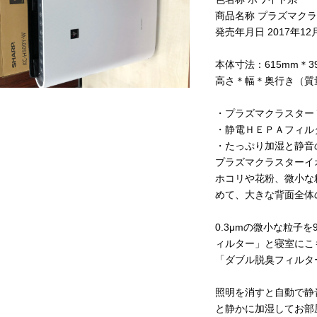
商品名称 プラズマク
発売年月日 2017年12
本体寸法：615mm＊39
高さ＊幅＊奥行き（質
・プラズマクラスター
・静電ＨＥＰＡフィル
・たっぷり加湿と静音
プラズマクラスターイ
ホコリや花粉、微小な
めて、大きな背面全体
0.3μmの微小な粒子を
ィルター」と寝室にこ
「ダブル脱臭フィルタ
照明を消すと自動で静
と静かに加湿してお部