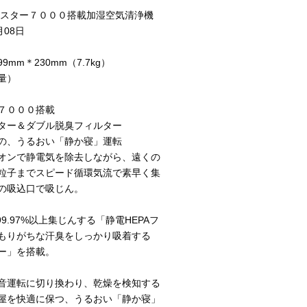
ラスター７０００搭載加湿空気清浄機
月08日
9mm＊230mm（7.7kg）
量）
７０００搭載
ター＆ダブル脱臭フィルター
の、うるおい「静か寝」運転
オンで静電気を除去しながら、遠くの
粒子までスピード循環気流で素早く集
の吸込口で吸じん。
99.97%以上集じんする「静電HEPAフ
もりがちな汗臭をしっかり吸着する
ー」を搭載。
音運転に切り換わり、乾燥を検知する
屋を快適に保つ、うるおい「静か寝」