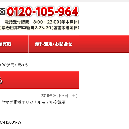
Y-W が 高く売れる
る
2019年04月06日（土）
Y-W ヤマダ電機オリジナルモデル空気清
-H500Y-W