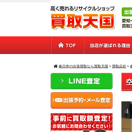
春日井の出張買取なら買取天国
>
買取品目
>
サイドバー
空