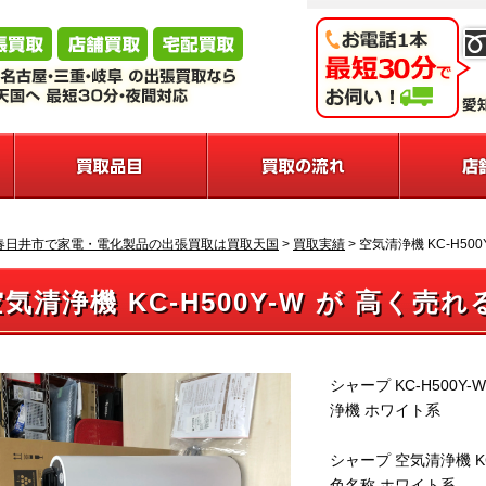
春日井市で家電・電化製品の出張買取は買取天国
>
買取実績
>
空気清浄機 KC-H500
気清浄機 KC-H500Y-W が 高く売れ
シャープ KC-H500
浄機 ホワイト系
シャープ 空気清浄機 KC
色名称 ホワイト系