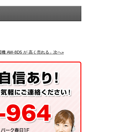
機 AW-8D5 が 高く売れる」次へ»