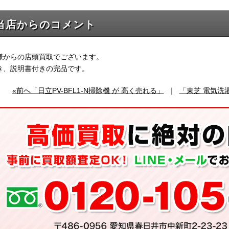
当店からのコメント
様からの店頭買取でございます。
き、説明書付きの完品です。
«前へ「日立PV-BFL1-N掃除機 が 高く売れる」
｜
「東芝 電気洗濯