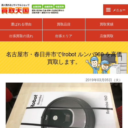
メニュー
選ばれる理由
買取品目
買取実績
出張買取の流れ
出張エリア
店舗買取
名古屋市・春日井市でirobot ルンバ960 を高価
買取します。
2019年03月05日（火）