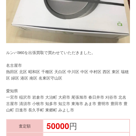
ルンバ960を出張買取で買わせていただきました。
名古屋市
熱田区 北区 昭和区 千種区 天白区 中川区 中区 中村区 西区 東区 瑞穂
区 緑区 港区 南区 名東区守山区
愛知県
一宮市 稲沢市 岩倉市 大治町 大府市 尾張旭市 春日井市 刈谷市 北名
古屋市 清須市 小牧市 知多市 知立市 東海市 あま市 豊明市 豊田市 豊
山町 日進市 長久手町 東郷町 みよし市
50000
円
査定額