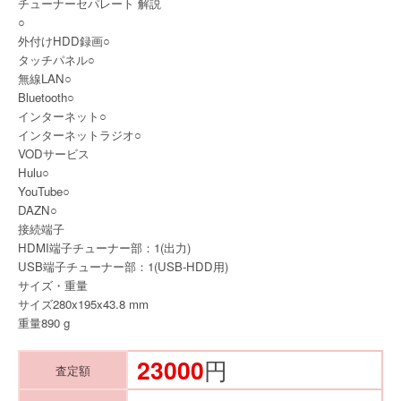
チューナーセパレート 解説
○
外付けHDD録画○
タッチパネル○
無線LAN○
Bluetooth○
インターネット○
インターネットラジオ○
VODサービス
Hulu○
YouTube○
DAZN○
接続端子
HDMI端子チューナー部：1(出力)
USB端子チューナー部：1(USB-HDD用)
サイズ・重量
サイズ280x195x43.8 mm
重量890 g
23000
円
査定額