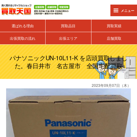
メニュー
選ばれる理由
買取品目
買取実績
出張買取の流れ
出張エリア
店舗買取
パナソニックUN-10L11-K を店頭買取しまし
た。春日井市 名古屋市 全国宅配買取
2023年09月07日（木）