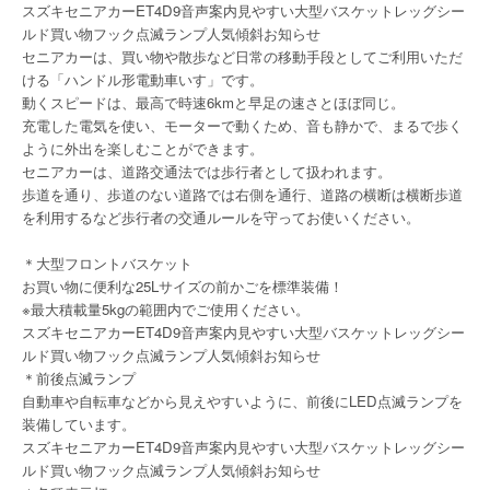
スズキセニアカーET4D9音声案内見やすい大型バスケットレッグシー
ルド買い物フック点滅ランプ人気傾斜お知らせ
セニアカーは、買い物や散歩など日常の移動手段としてご利用いただ
ける「ハンドル形電動車いす」です。
動くスピードは、最高で時速6kmと早足の速さとほぼ同じ。
充電した電気を使い、モーターで動くため、音も静かで、まるで歩く
ように外出を楽しむことができます。
セニアカーは、道路交通法では歩行者として扱われます。
歩道を通り、歩道のない道路では右側を通行、道路の横断は横断歩道
を利用するなど歩行者の交通ルールを守ってお使いください。
＊大型フロントバスケット
お買い物に便利な25Lサイズの前かごを標準装備！
※最大積載量5kgの範囲内でご使用ください。
スズキセニアカーET4D9音声案内見やすい大型バスケットレッグシー
ルド買い物フック点滅ランプ人気傾斜お知らせ
＊前後点滅ランプ
自動車や自転車などから見えやすいように、前後にLED点滅ランプを
装備しています。
スズキセニアカーET4D9音声案内見やすい大型バスケットレッグシー
ルド買い物フック点滅ランプ人気傾斜お知らせ