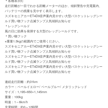
＊各種表示灯
走行距離が一目でわかる距離メーターのほか、傾斜警告や充電案内、
バッテリーの残量を見やすく表示します。
スズキセニアカーET4D9音声案内見やすい大型バスケットレッグシー
ルド買い物フック点滅ランプ人気傾斜お知らせ
＊レッグシールド
風の日に効果を発揮する大型のレッグシールドです。
＊買い物フック
※重量1.5kgの範囲内でご使用ください。
スズキセニアカーET4D9音声案内見やすい大型バスケットレッグシー
ルド買い物フック点滅ランプ人気傾斜お知らせ
スズキセニアカーET4D9音声案内見やすい大型バスケットレッグシー
ルド買い物フック点滅ランプ人気傾斜お知らせ
スズキセニアカーET4D9音声案内見やすい大型バスケットレッグシー
ルド買い物フック点滅ランプ人気傾斜お知らせ
連続走行距離：約31km
カラー：ペールイエロー/ ペールブルー/ メタリックレッド
サイズ：1,195×650×1,145mm
重量：100kg
時速：1～6km/h
充電時間：約0～12時間