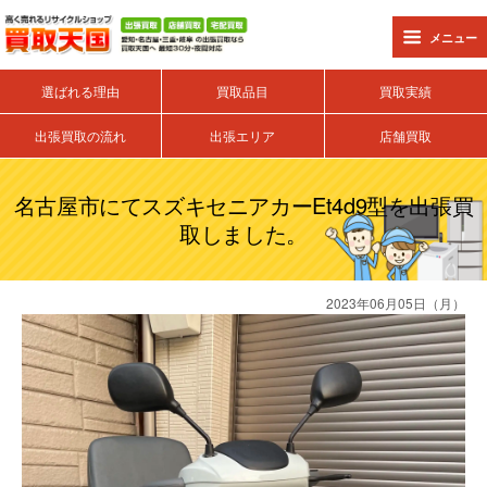
メニュー
選ばれる理由
買取品目
買取実績
出張買取の流れ
出張エリア
店舗買取
名古屋市にてスズキセニアカーet4d9型を出張買
取しました。
2023年06月05日（月）