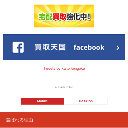
Tweets by kaitoritengoku
Back to top
Mobile
Desktop
選ばれる理由