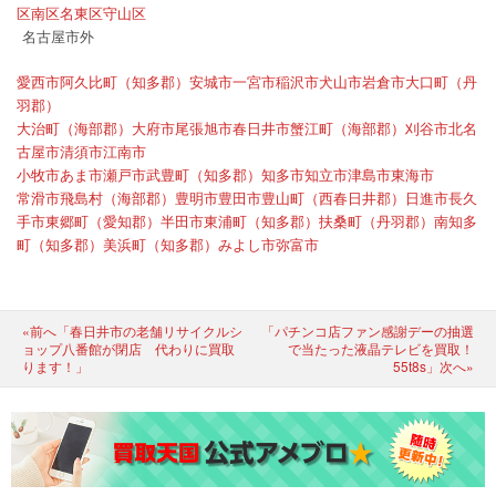
区
南区
名東区
守山区
名古屋市外
愛西市
阿久比町（知多郡）
安城市
一宮市
稲沢市
犬山市
岩倉市
大口町（丹
羽郡）
大治町（海部郡）
大府市
尾張旭市
春日井市
蟹江町（海部郡）
刈谷市
北名
古屋市
清須市
江南市
小牧市
あま市
瀬戸市
武豊町（知多郡）
知多市
知立市
津島市
東海市
常滑市
飛島村（海部郡）
豊明市
豊田市
豊山町（西春日井郡）
日進市
長久
手市
東郷町（愛知郡）
半田市
東浦町（知多郡）
扶桑町（丹羽郡）
南知多
町（知多郡）
美浜町（知多郡）
みよし市
弥富市
«前へ「春日井市の老舗リサイクルシ
「パチンコ店ファン感謝デーの抽選
ョップ八番館が閉店 代わりに買取
で当たった液晶テレビを買取！
ります！」
55t8s」次へ»