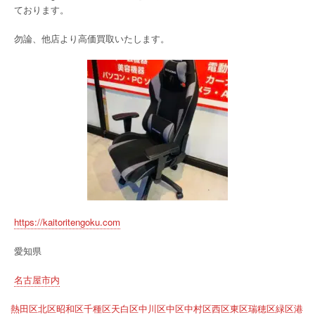
ております。
勿論、他店より高価買取いたします。
https://kaitoritengoku.com
愛知県
名古屋市内
熱田区
北区
昭和区
千種区
天白区
中川区
中区
中村区
西区
東区
瑞穂区
緑区
港