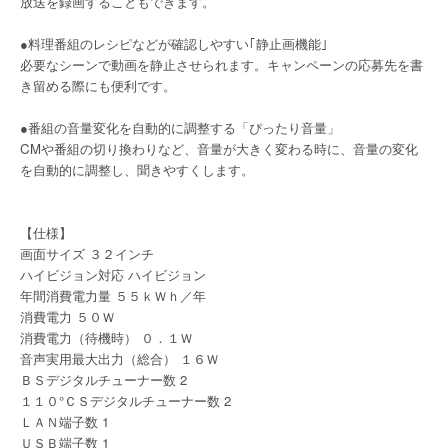
放送を録画することもできます。
●料理番組のレシピなどが確認しやすい｢静止画機能｣
必要なシーンで動画を静止させられます。キャンペーンの応募先を書
き留める際にも便利です。
●番組の音量変化を自動的に調整する「ぴったり音量」
CMや番組の切り換わりなど、音量が大きく変わる時に、音量の変化
を自動的に調整し、聞きやすくします。
【仕様】
画面サイズ ３２インチ
ハイビジョン対応 ハイビジョン
年間消費電力量 ５５ｋＷｈ／年
消費電力 ５０Ｗ
消費電力（待機時） ０．１Ｗ
音声実用最大出力（総合） １６Ｗ
ＢＳデジタルチューナー数 2
１１０°ＣＳデジタルチューナー数 2
ＬＡＮ端子数 1
ＵＳＢ端子数 1