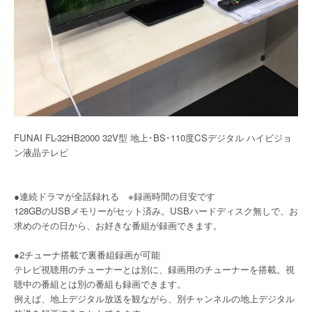
FUNAI FL-32HB2000 32V型 地上･BS･110度CSデジタル ハイビジョ
ン液晶テレビ
●連続ドラマが全話録れる ※録画時間の目安です
128GBのUSBメモリーがセット済み。USBハードディスク無しで、お
求めのその日から、お好きな番組が録画できます。
●2チューナ搭載で裏番組録画が可能
テレビ視聴用のチューナーとは別に、録画用のチューナーを搭載。視
聴中の番組とは別の番組も録画できます。
例えば、地上デジタル放送を観ながら、別チャンネルの地上デジタル