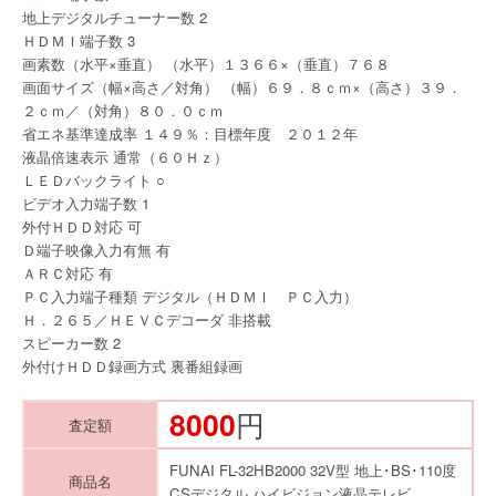
地上デジタルチューナー数 2
ＨＤＭＩ端子数 3
画素数（水平×垂直） （水平）１３６６×（垂直）７６８
画面サイズ（幅×高さ／対角） （幅）６９．８ｃｍ×（高さ）３９．
２ｃｍ／（対角）８０．０ｃｍ
省エネ基準達成率 １４９％：目標年度 ２０１２年
液晶倍速表示 通常（６０Ｈｚ）
ＬＥＤバックライト ○
ビデオ入力端子数 1
外付ＨＤＤ対応 可
Ｄ端子映像入力有無 有
ＡＲＣ対応 有
ＰＣ入力端子種類 デジタル（ＨＤＭＩ ＰＣ入力）
Ｈ．２６５／ＨＥＶＣデコーダ 非搭載
スピーカー数 2
外付けＨＤＤ録画方式 裏番組録画
8000
円
査定額
FUNAI FL-32HB2000 32V型 地上･BS･110度
商品名
CSデジタル ハイビジョン液晶テレビ