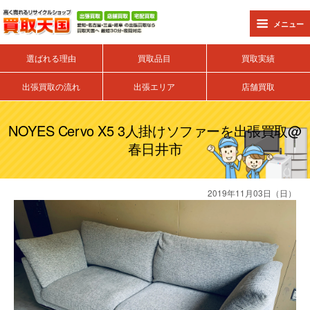
メニュー
選ばれる理由
買取品目
買取実績
出張買取の流れ
出張エリア
店舗買取
NOYES Cervo X5 3人掛けソファーを出張買取@
春日井市
2019年11月03日（日）