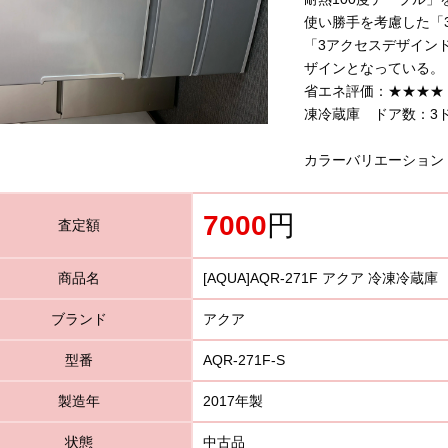
使い勝手を考慮した「
「3アクセスデザイン
ザインとなっている。
省エネ評価：★★★★
凍冷蔵庫 ドア数：3ド
カラーバリエーション
7000
円
査定額
商品名
[AQUA]AQR-271F アクア 冷凍冷蔵庫
ブランド
アクア
型番
AQR-271F-S
製造年
2017年製
状態
中古品