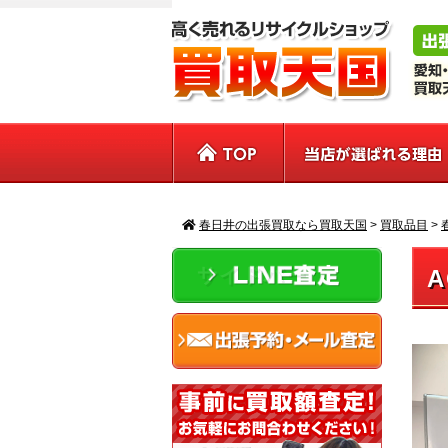
春日井の出張買取なら買取天国
>
買取品目
>
サイドバー