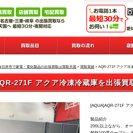
春日井市で家電・電化製品の出張買取は買取天国
>
買取実績
>
AQR-271F アク
AQR-271F アクア冷凍冷蔵庫を出張
[AQUA]AQR-271F
製品紹介
200L以上ながら、オ
耐熱100度テーブル