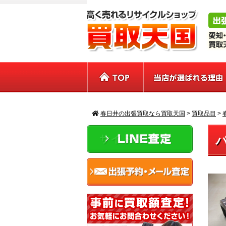
春日井の出張買取なら買取天国
>
買取品目
>
サイドバー