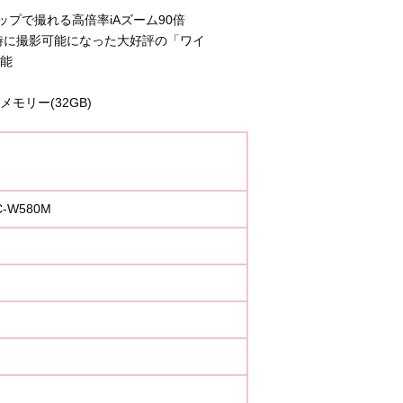
プで撮れる高倍率iAズーム90倍
時に撮影可能になった大好評の「ワイ
機能
モリー(32GB)
W580M