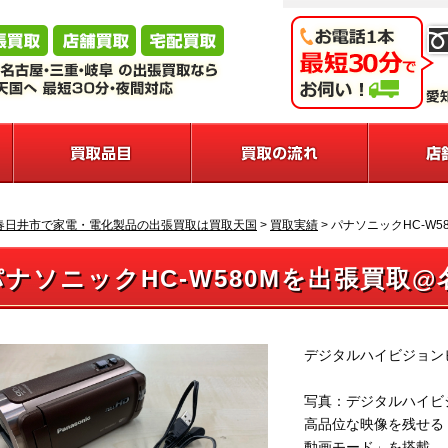
春日井市で家電・電化製品の出張買取は買取天国
>
買取実績
>
パナソニックHC-W
パナソニックHC-W580Mを出張買取@
デジタルハイビジョンビ
写真：デジタルハイビジ
高品位な映像を残せる「
動画モード」を搭載