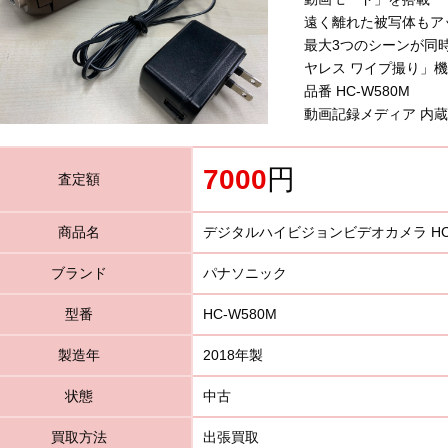
遠く離れた被写体もアッ
最大3つのシーンが同
ヤレス ワイプ撮り」
品番 HC-W580M
動画記録メディア 内蔵メ
7000
円
査定額
商品名
デジタルハイビジョンビデオカメラ HC-
ブランド
パナソニック
型番
HC-W580M
製造年
2018年製
状態
中古
買取方法
出張買取