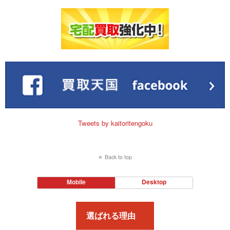
Tweets by kaitoritengoku
Back to top
Mobile
Desktop
選ばれる理由