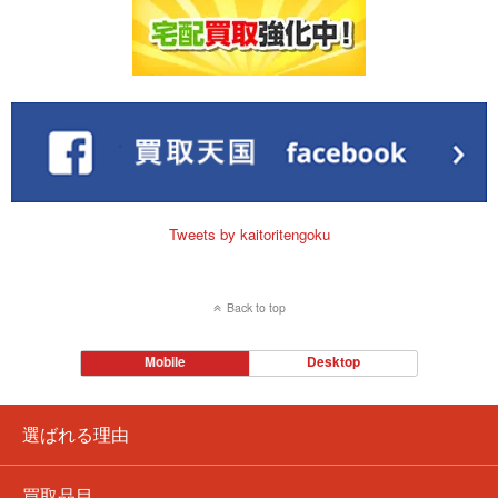
Tweets by kaitoritengoku
Back to top
Mobile
Desktop
選ばれる理由
買取品目