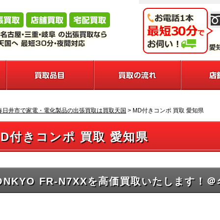
春日井市で家電・電化製品の出張買取は買取天国
>
MD付きコンポ 買取 愛知県
MD付きコンポ 買取 愛知県
ONKYO FR-N7XXを高価買取いたします！