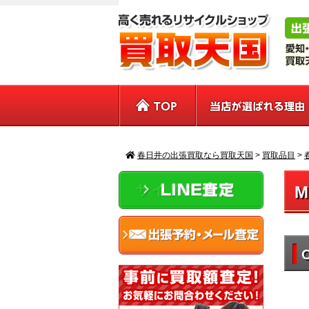
春日井の出張買取なら買取天国
>
買取品目
>
サイドバー