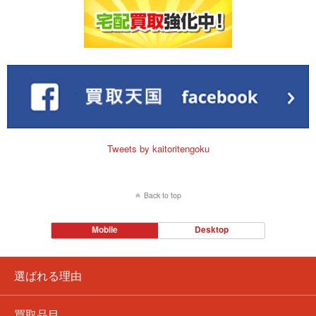
Tweets by kaitoritengoku
Back to top
Mobile
Desktop
選ばれる理由
買取品目