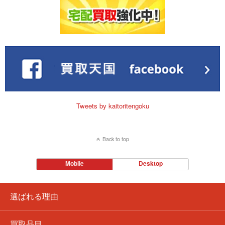
Tweets by kaitoritengoku
Back to top
Mobile
Desktop
選ばれる理由
買取品目