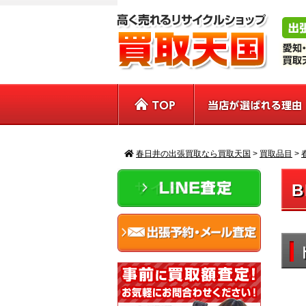
春日井の出張買取なら買取天国
>
買取品目
>
サイドバー
B