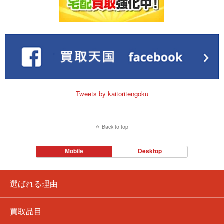
Tweets by kaitoritengoku
Back to top
Mobile
Desktop
選ばれる理由
買取品目