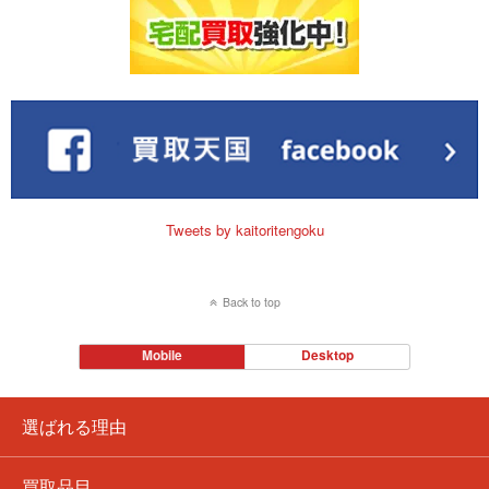
Tweets by kaitoritengoku
Back to top
Mobile
Desktop
選ばれる理由
買取品目