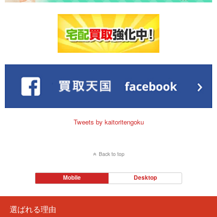
Tweets by kaitoritengoku
Back to top
Mobile
Desktop
選ばれる理由