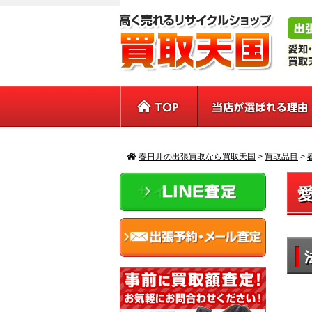
春日井の出張買取なら買取天国
>
買取品目
>
サイドバー