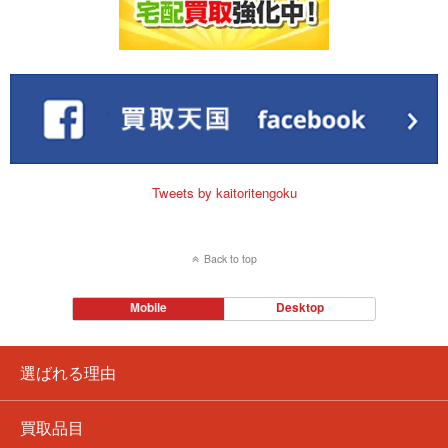
Tweets by kaitoritengoku
Back to top
Mobile
Desktop
選ばれる理由
買取品目