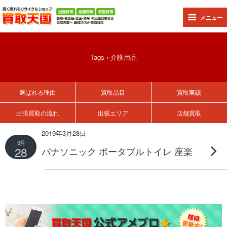
メニュー
Tags › 介護用品
選ばれる理由
買取品目
買取実績
出張買取の流れ
出張エリア
店舗買取
2019年3月28日
3月
28
パナソニック ポータブルトイレ 座楽