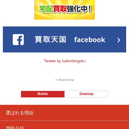
Tweets by kaitoritengoku
Back to top
Mobile
Desktop
選ばれる理由
買取品目