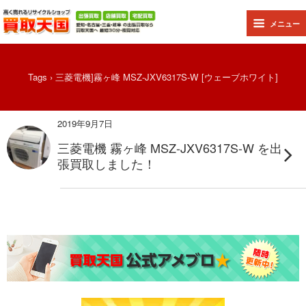
メニュー
Tags › 三菱電機]霧ヶ峰 MSZ-JXV6317S-W [ウェーブホワイト]
2019年9月7日
三菱電機 霧ヶ峰 MSZ-JXV6317S-W を出
張買取しました！