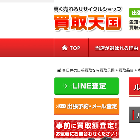
春日井の出張買取なら買取天国
>
買取品目
>
サイドバー
ル