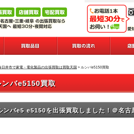
春日井市で家電・電化製品の出張買取は買取天国
>
ルンバe5150買取
ンバe5150買取
ルンバe5 e5150を出張買取しました！＠名古