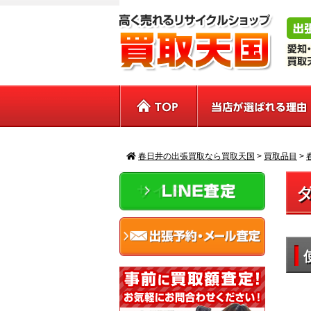
春日井の出張買取なら買取天国
>
買取品目
>
サイドバー